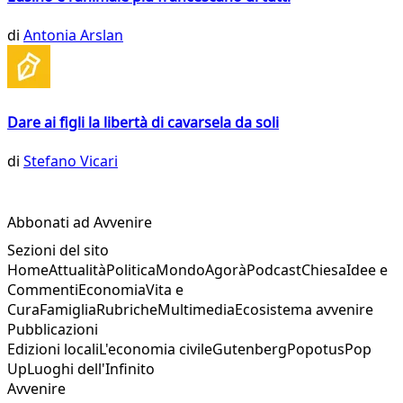
di
Antonia Arslan
Dare ai figli la libertà di cavarsela da soli
di
Stefano Vicari
Abbonati ad Avvenire
Sezioni del sito
Home
Attualità
Politica
Mondo
Agorà
Podcast
Chiesa
Idee e
Commenti
Economia
Vita e
Cura
Famiglia
Rubriche
Multimedia
Ecosistema avvenire
Pubblicazioni
Edizioni locali
L'economia civile
Gutenberg
Popotus
Pop
Up
Luoghi dell'Infinito
Avvenire