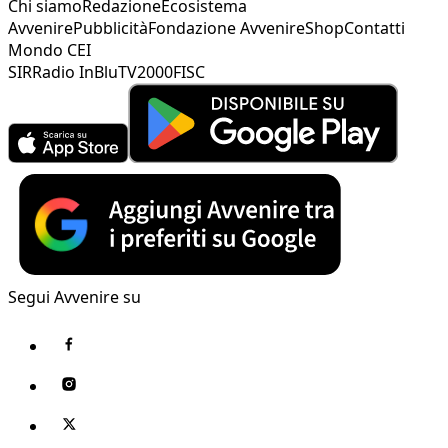
Chi siamo
Redazione
Ecosistema
Avvenire
Pubblicità
Fondazione Avvenire
Shop
Contatti
Mondo CEI
SIR
Radio InBlu
TV2000
FISC
Segui Avvenire su