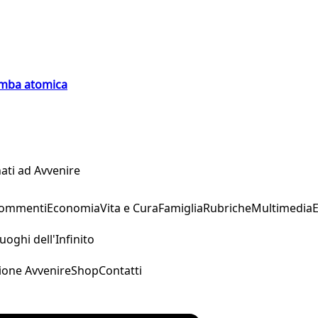
bomba atomica
ati ad Avvenire
Commenti
Economia
Vita e Cura
Famiglia
Rubriche
Multimedia
uoghi dell'Infinito
ione Avvenire
Shop
Contatti