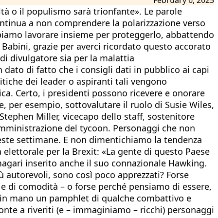
ltà o il populismo sarà trionfante». Le parole
ontinua a non comprendere la polarizzazione verso
bbiamo lavorare insieme per proteggerlo, abbattendo
o Babini, grazie per averci ricordato questo accorato
i divulgatore sia per la malattia
dato di fatto che i consigli dati in pubblico ai capi
itiche dei leader o aspiranti tali vengono
ica. Certo, i presidenti possono ricevere e onorare
e, per esempio, sottovalutare il ruolo di Susie Wiles,
Stephen Miller, vicecapo dello staff, sostenitore
a Amministrazione del tycoon. Personaggi che non
queste settimane. E non dimentichiamo la tendenza
elettorale per la Brexit: «La gente di questo Paese
 magari inserito anche il suo connazionale Hawking.
iù autorevoli, sono così poco apprezzati? Forse
a e di comodità – o forse perché pensiamo di essere,
o in mano un pamphlet di qualche combattivo e
onte a riveriti (e – immaginiamo – ricchi) personaggi