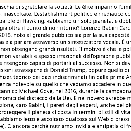
chia di sgretolare la società. Le élite imparino l’umi
 inascoltate. L’establishment politico e mediatico c
le parole di Hawking, «abbiamo un solo pianeta, e do
 già oltre il punto di non ritorno? Lorenzo Babini Car
018, noto al grande pubblico sia per la sua capacità d
e a parlare attraverso un sintetizzatore vocale. È un 
non ottengano grandi risultati. Il motivo è che le pol
ori variabili e spesso irrazionali dell’opinione pubbl
he ritengono capaci di portarli al successo. Non si dev
cisioni strategiche di Donald Trump, oppure quello di 
thizer, teorico dei dazi indiscriminati fin dalla prim
nfluenza notevole su quello che vediamo accadere in 
tannico Michael Gove, nel 2016, durante la campagna 
conomici del distacco dalla Ue). E nel novero avrebbe
ione, caro Babini, i pareri degli esperti, anche dei p
teggere il pianeta ci costa in termini di stili di vit
e abbiamo letto e ascoltato qualcosa sul Web o pres
). O ancora perché nutriamo invidia e antipatia di fr