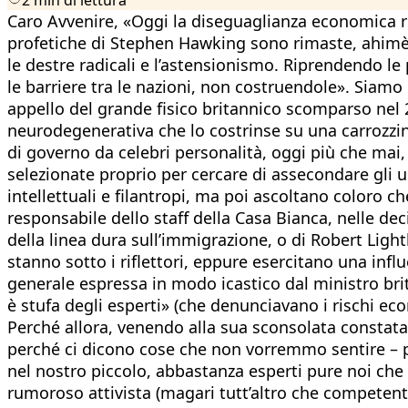
Caro Avvenire, «Oggi la diseguaglianza economica ris
profetiche di Stephen Hawking sono rimaste, ahimè,
le destre radicali e l’astensionismo. Riprendendo 
le barriere tra le nazioni, non costruendole». Siamo
appello del grande fisico britannico scomparso nel 2
neurodegenerativa che lo costrinse su una carrozzina 
di governo da celebri personalità, oggi più che mai, 
selezionate proprio per cercare di assecondare gli um
intellettuali e filantropi, ma poi ascoltano coloro c
responsabile dello staff della Casa Bianca, nelle de
della linea dura sull’immigrazione, o di Robert Ligh
stanno sotto i riflettori, eppure esercitano una i
generale espressa in modo icastico dal ministro bri
è stufa degli esperti» (che denunciavano i rischi e
Perché allora, venendo alla sua sconsolata constataz
perché ci dicono cose che non vorremmo sentire – pro
nel nostro piccolo, abbastanza esperti pure noi ch
rumoroso attivista (magari tutt’altro che competente