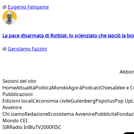
di
Eugenio Fatigante
La pace disarmata di Rotblat, lo scienziato che lasciò la 
di
Gerolamo Fazzini
Abbon
Sezioni del sito
Home
Attualità
Politica
Mondo
Agorà
Podcast
Chiesa
Idee e 
Pubblicazioni
Edizioni locali
L'economia civile
Gutenberg
Popotus
Pop Up
L
Avvenire
Chi siamo
Redazione
Ecosistema Avvenire
Pubblicità
Fondaz
Mondo CEI
SIR
Radio InBlu
TV2000
FISC