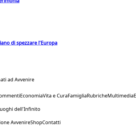
cerimonia
hiano di spezzare l'Europa
ati ad Avvenire
Commenti
Economia
Vita e Cura
Famiglia
Rubriche
Multimedia
uoghi dell'Infinito
ione Avvenire
Shop
Contatti