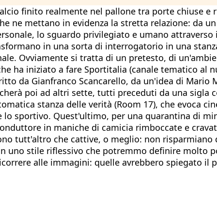
lcio finito realmente nel pallone tra porte chiuse e 
he ne mettano in evidenza la stretta relazione: da un l
ersonale, lo sguardo privilegiato e umano attraverso i
asformano in una sorta di interrogatorio in una stanza
nale. Ovviamente si tratta di un pretesto, di un'ambie
he ha iniziato a fare Sportitalia (canale tematico al n
critto da Gianfranco Scancarello, da un'idea di Mario 
ccherà poi ad altri sette, tutti preceduti da una sigla 
ntomatica stanza delle verità (Room 17), che evoca cine
ta e lo sportivo. Quest'ultimo, per una quarantina di 
l conduttore in maniche di camicia rimboccate e cravat
sono tutt'altro che cattive, o meglio: non risparmia
on uno stile riflessivo che potremmo definire molto po
ricorrere alle immagini: quelle avrebbero spiegato il