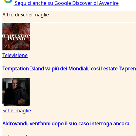
Seguici anche su Google Discover di Avvenire
Altro di Schermaglie
Televisione
Temptation Island va più dei Mondiali; così l'estate Tv pre
Schermaglie
Aldrovandi, vent’anni dopo il suo caso interroga ancora