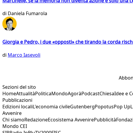
Marcinelle, se la memoria non diventa azione è solo una 
di
Daniela Fumarola
Giorgia e Pedro, i due «opposti» che tirando la corda risc
di
Marco Iasevoli
Abbon
Sezioni del sito
Home
Attualità
Politica
Mondo
Agorà
Podcast
Chiesa
Idee e 
Pubblicazioni
Edizioni locali
L'economia civile
Gutenberg
Popotus
Pop Up
L
Avvenire
Chi siamo
Redazione
Ecosistema Avvenire
Pubblicità
Fondaz
Mondo CEI
SIR
Radio InBlu
TV2000
FISC