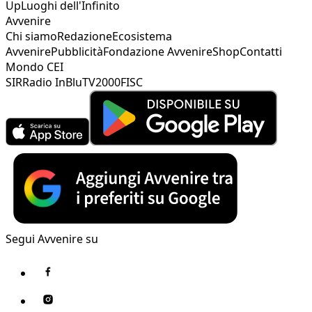
Up
Luoghi dell'Infinito
Avvenire
Chi siamo
Redazione
Ecosistema
Avvenire
Pubblicità
Fondazione Avvenire
Shop
Contatti
Mondo CEI
SIR
Radio InBlu
TV2000
FISC
Segui Avvenire su