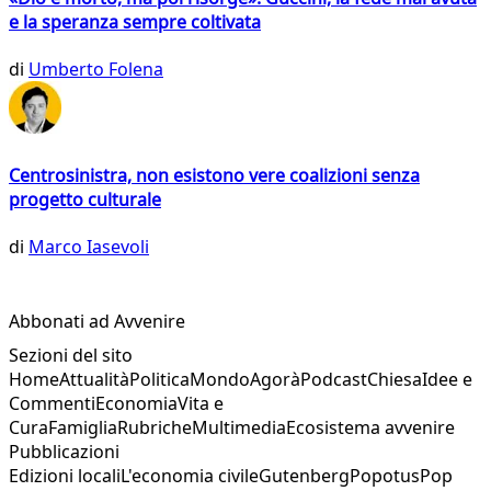
e la speranza sempre coltivata
di
Umberto Folena
Centrosinistra, non esistono vere coalizioni senza
progetto culturale
di
Marco Iasevoli
Abbonati ad Avvenire
Sezioni del sito
Home
Attualità
Politica
Mondo
Agorà
Podcast
Chiesa
Idee e
Commenti
Economia
Vita e
Cura
Famiglia
Rubriche
Multimedia
Ecosistema avvenire
Pubblicazioni
Edizioni locali
L'economia civile
Gutenberg
Popotus
Pop