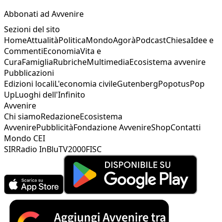
Abbonati ad Avvenire
Sezioni del sito
Home
Attualità
Politica
Mondo
Agorà
Podcast
Chiesa
Idee e
Commenti
Economia
Vita e
Cura
Famiglia
Rubriche
Multimedia
Ecosistema avvenire
Pubblicazioni
Edizioni locali
L'economia civile
Gutenberg
Popotus
Pop
Up
Luoghi dell'Infinito
Avvenire
Chi siamo
Redazione
Ecosistema
Avvenire
Pubblicità
Fondazione Avvenire
Shop
Contatti
Mondo CEI
SIR
Radio InBlu
TV2000
FISC