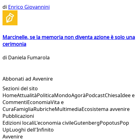
di
Enrico Giovannini
Marcinelle, se la memoria non diventa azione è solo una
cerimonia
di
Daniela Fumarola
Abbonati ad Avvenire
Sezioni del sito
Home
Attualità
Politica
Mondo
Agorà
Podcast
Chiesa
Idee e
Commenti
Economia
Vita e
Cura
Famiglia
Rubriche
Multimedia
Ecosistema avvenire
Pubblicazioni
Edizioni locali
L'economia civile
Gutenberg
Popotus
Pop
Up
Luoghi dell'Infinito
Avvenire