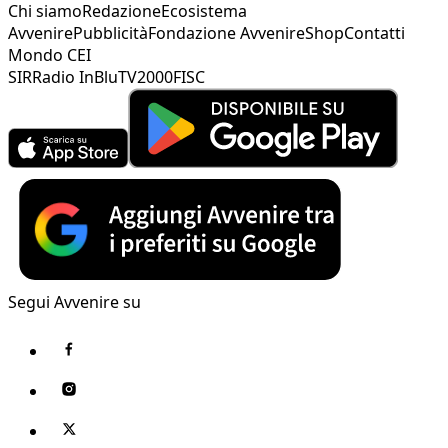
Chi siamo
Redazione
Ecosistema
Avvenire
Pubblicità
Fondazione Avvenire
Shop
Contatti
Mondo CEI
SIR
Radio InBlu
TV2000
FISC
Segui Avvenire su