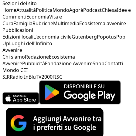
Sezioni del sito
Home
Attualità
Politica
Mondo
Agorà
Podcast
Chiesa
Idee e
Commenti
Economia
Vita e
Cura
Famiglia
Rubriche
Multimedia
Ecosistema avvenire
Pubblicazioni
Edizioni locali
L'economia civile
Gutenberg
Popotus
Pop
Up
Luoghi dell'Infinito
Avvenire
Chi siamo
Redazione
Ecosistema
Avvenire
Pubblicità
Fondazione Avvenire
Shop
Contatti
Mondo CEI
SIR
Radio InBlu
TV2000
FISC