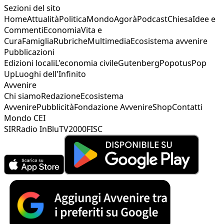
Sezioni del sito
Home
Attualità
Politica
Mondo
Agorà
Podcast
Chiesa
Idee e
Commenti
Economia
Vita e
Cura
Famiglia
Rubriche
Multimedia
Ecosistema avvenire
Pubblicazioni
Edizioni locali
L'economia civile
Gutenberg
Popotus
Pop
Up
Luoghi dell'Infinito
Avvenire
Chi siamo
Redazione
Ecosistema
Avvenire
Pubblicità
Fondazione Avvenire
Shop
Contatti
Mondo CEI
SIR
Radio InBlu
TV2000
FISC