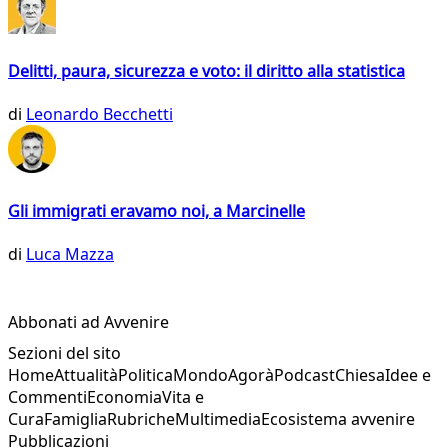
Delitti, paura, sicurezza e voto: il diritto alla statistica
di
Leonardo Becchetti
Gli immigrati eravamo noi, a Marcinelle
di
Luca Mazza
Abbonati ad Avvenire
Sezioni del sito
Home
Attualità
Politica
Mondo
Agorà
Podcast
Chiesa
Idee e
Commenti
Economia
Vita e
Cura
Famiglia
Rubriche
Multimedia
Ecosistema avvenire
Pubblicazioni