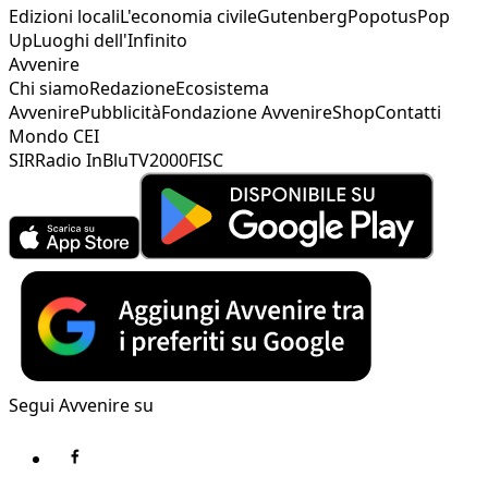
Edizioni locali
L'economia civile
Gutenberg
Popotus
Pop
Up
Luoghi dell'Infinito
Avvenire
Chi siamo
Redazione
Ecosistema
Avvenire
Pubblicità
Fondazione Avvenire
Shop
Contatti
Mondo CEI
SIR
Radio InBlu
TV2000
FISC
Segui Avvenire su