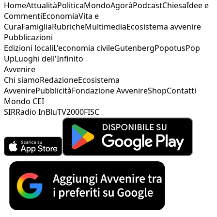
Home
Attualità
Politica
Mondo
Agorà
Podcast
Chiesa
Idee e
Commenti
Economia
Vita e
Cura
Famiglia
Rubriche
Multimedia
Ecosistema avvenire
Pubblicazioni
Edizioni locali
L'economia civile
Gutenberg
Popotus
Pop
Up
Luoghi dell'Infinito
Avvenire
Chi siamo
Redazione
Ecosistema
Avvenire
Pubblicità
Fondazione Avvenire
Shop
Contatti
Mondo CEI
SIR
Radio InBlu
TV2000
FISC