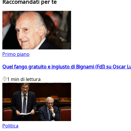
Raccomandati per te
Primo piano
Quel fango gratuito e ingiusto di Bignami (FdI) su Oscar Lu
1 min di lettura
Politica