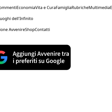
Commenti
Economia
Vita e Cura
Famiglia
Rubriche
Multimedia
uoghi dell'Infinito
ione Avvenire
Shop
Contatti