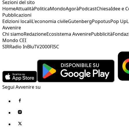
Sezioni del sito
Home
Attualità
Politica
Mondo
Agorà
Podcast
Chiesa
Idee e 
Pubblicazioni
Edizioni locali
L'economia civile
Gutenberg
Popotus
Pop Up
L
Avvenire
Chi siamo
Redazione
Ecosistema Avvenire
Pubblicità
Fondaz
Mondo CEI
SIR
Radio InBlu
TV2000
FISC
Segui Avvenire su