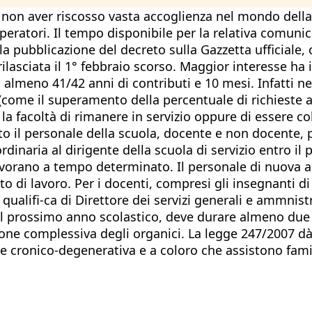
on aver riscosso vasta accoglienza nel mondo della
 operatori. Il tempo disponibile per la relativa comuni
la pubblicazione del decreto sulla Gazzetta ufficiale,
 rilasciata il 1° febbraio scorso. Maggior interesse h
 almeno 41/42 anni di contributi e 10 mesi. Infatti nel
(come il superamento della percentuale di richieste am
 la facoltà di rimanere in servizio oppure di essere c
o il personale della scuola, docente e non docente, p
ordinaria al dirigente della scuola di servizio entro il
avorano a tempo determinato. Il personale di nuova a
 di lavoro. Per i docenti, compresi gli insegnanti di r
 qualifi-ca di Direttore dei servizi generali e ammnistr
 dal prossimo anno scolastico, deve durare almeno due
ne complessiva degli organici. La legge 247/2007 dà a
cronico-degenerativa e a coloro che assistono familia