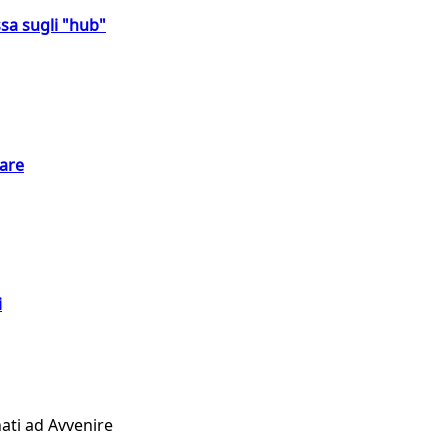
sa sugli "hub"
eare
i
ati ad Avvenire