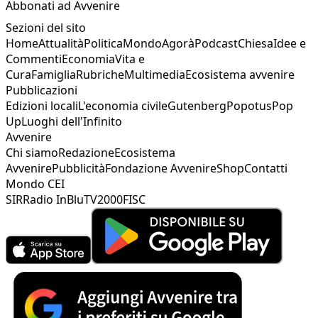
Abbonati ad Avvenire
Sezioni del sito
Home
Attualità
Politica
Mondo
Agorà
Podcast
Chiesa
Idee e
Commenti
Economia
Vita e
Cura
Famiglia
Rubriche
Multimedia
Ecosistema avvenire
Pubblicazioni
Edizioni locali
L'economia civile
Gutenberg
Popotus
Pop
Up
Luoghi dell'Infinito
Avvenire
Chi siamo
Redazione
Ecosistema
Avvenire
Pubblicità
Fondazione Avvenire
Shop
Contatti
Mondo CEI
SIR
Radio InBlu
TV2000
FISC