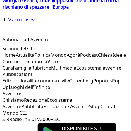
Giorgia e Pedro, i due «opposti» che tirando la corda
rischiano di spezzare l'Europa
di
Marco Iasevoli
Abbonati ad Avvenire
Sezioni del sito
Home
Attualità
Politica
Mondo
Agorà
Podcast
Chiesa
Idee e
Commenti
Economia
Vita e
Cura
Famiglia
Rubriche
Multimedia
Ecosistema avvenire
Pubblicazioni
Edizioni locali
L'economia civile
Gutenberg
Popotus
Pop
Up
Luoghi dell'Infinito
Avvenire
Chi siamo
Redazione
Ecosistema
Avvenire
Pubblicità
Fondazione Avvenire
Shop
Contatti
Mondo CEI
SIR
Radio InBlu
TV2000
FISC