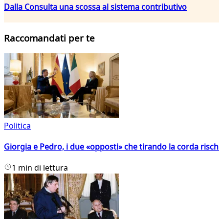
Dalla Consulta una scossa al sistema contributivo
Raccomandati per te
Politica
Giorgia e Pedro, i due «opposti» che tirando la corda risc
1 min di lettura