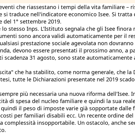
 eventi che riassestano i tempi della vita familiare –
 si traduce nell'indicatore economico Isee. Si tratta 
e del 1° settembre 2019.
è lo stesso Inps. L'Istituto segnala che gli Isee finora
ocumenti sono ancora validi automaticamente per il re
 qualsiasi prestazione sociale agevolata non dovranno
da, devono essere presentati il prossimo anno, a par
venti scadenza 31 agosto, sono state automaticamente 
ita" che ha stabilito, come norma generale, che la Di
tesi, tutte le Dichiarazioni presentate nel 2019 scad
mpre più necessaria una nuova riforma dell'Isee. Inf
ità di spesa del nucleo familiare e quindi la sua real
quindi il peso di imposte varie già sopportate dalle 
costi per familiari disabili ecc. Un recente ordine d
a complessità insopportabile. Un ostacolo, anche sec
to.