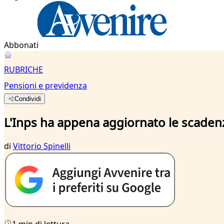
Abbonati
RUBRICHE
Pensioni e previdenza
Condividi
L'Inps ha appena aggiornato le scadenz
di
Vittorio Spinelli
1 min di lettura