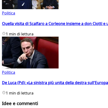
Politica
Quella visita di Scalfaro a Corleone insieme a don Ciotti e u
1 min di lettura
Politica
De Luca (Pd): «La sinistra più unita della destra sull'Europ
1 min di lettura
Idee e commenti