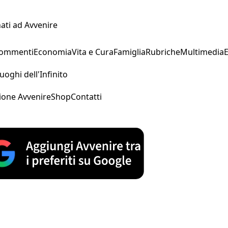
ati ad Avvenire
Commenti
Economia
Vita e Cura
Famiglia
Rubriche
Multimedia
uoghi dell'Infinito
ione Avvenire
Shop
Contatti