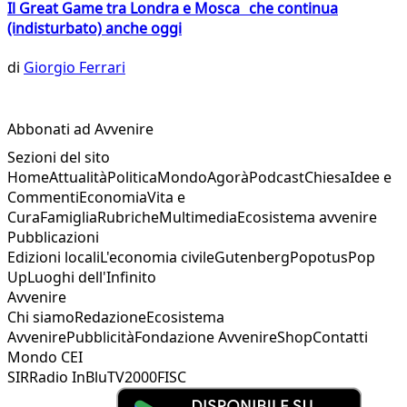
Il Great Game tra Londra e Mosca che continua
(indisturbato) anche oggi
di
Giorgio Ferrari
Abbonati ad Avvenire
Sezioni del sito
Home
Attualità
Politica
Mondo
Agorà
Podcast
Chiesa
Idee e
Commenti
Economia
Vita e
Cura
Famiglia
Rubriche
Multimedia
Ecosistema avvenire
Pubblicazioni
Edizioni locali
L'economia civile
Gutenberg
Popotus
Pop
Up
Luoghi dell'Infinito
Avvenire
Chi siamo
Redazione
Ecosistema
Avvenire
Pubblicità
Fondazione Avvenire
Shop
Contatti
Mondo CEI
SIR
Radio InBlu
TV2000
FISC