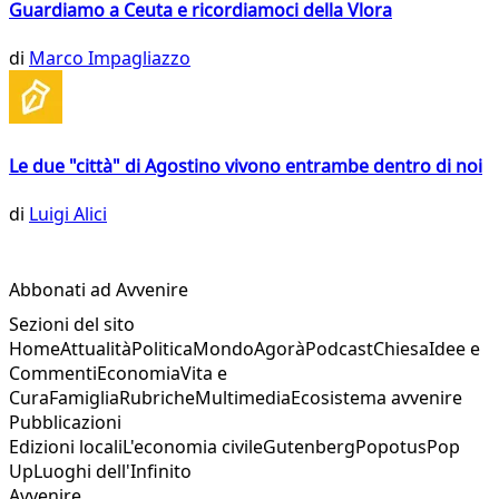
Guardiamo a Ceuta e ricordiamoci della Vlora
di
Marco Impagliazzo
Le due "città" di Agostino vivono entrambe dentro di noi
di
Luigi Alici
Abbonati ad Avvenire
Sezioni del sito
Home
Attualità
Politica
Mondo
Agorà
Podcast
Chiesa
Idee e
Commenti
Economia
Vita e
Cura
Famiglia
Rubriche
Multimedia
Ecosistema avvenire
Pubblicazioni
Edizioni locali
L'economia civile
Gutenberg
Popotus
Pop
Up
Luoghi dell'Infinito
Avvenire