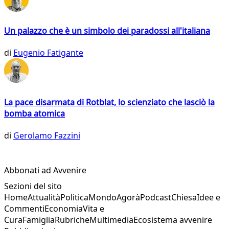
Un palazzo che è un simbolo dei paradossi all'italiana
di
Eugenio Fatigante
La pace disarmata di Rotblat, lo scienziato che lasciò la
bomba atomica
di
Gerolamo Fazzini
Abbonati ad Avvenire
Sezioni del sito
Home
Attualità
Politica
Mondo
Agorà
Podcast
Chiesa
Idee e
Commenti
Economia
Vita e
Cura
Famiglia
Rubriche
Multimedia
Ecosistema avvenire