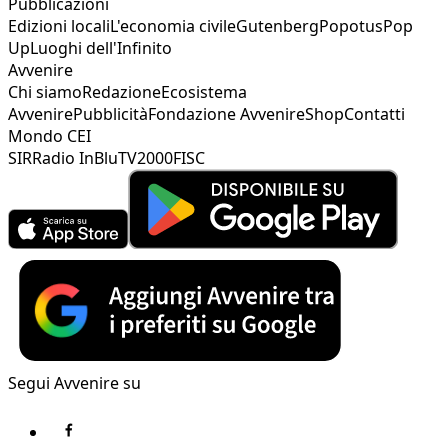
Pubblicazioni
Edizioni locali
L'economia civile
Gutenberg
Popotus
Pop
Up
Luoghi dell'Infinito
Avvenire
Chi siamo
Redazione
Ecosistema
Avvenire
Pubblicità
Fondazione Avvenire
Shop
Contatti
Mondo CEI
SIR
Radio InBlu
TV2000
FISC
Segui Avvenire su