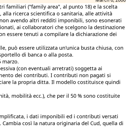
ri familiari ("family area", al punto 18) e la scelta
lla ricerca scientifica o sanitaria, alle attività
 non avendo altri redditi imponibili, sono esonerati
sionati, ai collaboratori che scelgono la destinazione
 non essere tenuti a compilare la dichiarazione dei
mille, può essere utilizzata un'unica busta chiusa, con
sportello di banca o alla posta.
5 marzo.
essiva (con eventuali arretrati) soggetta ai
ento dei contributi. I contributi non pagati si
iare la propria ditta. Il modello costituisce quindi
tà, mobilità ecc.), che per il 50 % sono costituite
lificata, i dati imponibili ed i contributi versati
p. Cambia così la natura originaria del Cud, quella di