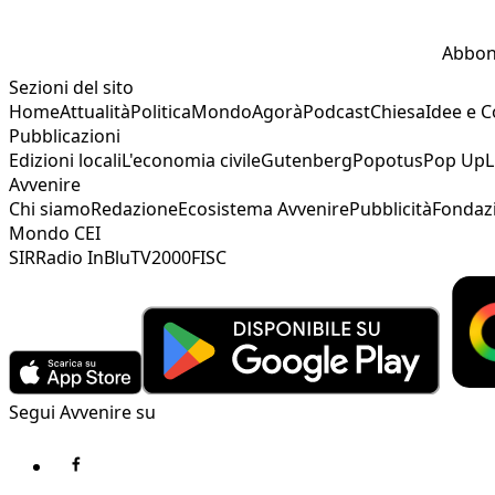
Abbon
Sezioni del sito
Home
Attualità
Politica
Mondo
Agorà
Podcast
Chiesa
Idee e 
Pubblicazioni
Edizioni locali
L'economia civile
Gutenberg
Popotus
Pop Up
L
Avvenire
Chi siamo
Redazione
Ecosistema Avvenire
Pubblicità
Fondaz
Mondo CEI
SIR
Radio InBlu
TV2000
FISC
Segui Avvenire su