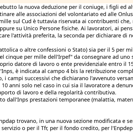
debutto la nuova deduzione per il coniuge, i figli ed alt
inare alle associazioni del volontariato ed alle Onlus, a
mille sul Cud è tuttavia riservata ai contribuenti che,
oppure su Unico Persone fisiche. Ai lavoratori, ai pen
care l'attività preferita, la seconda per dichiarare di
cattolica o altre confessioni o Stato) sia per il 5 per 
 del cinque per mille dell'Irpef" da consegnare ad uno 
oprio datore di lavoro o ente previdenziale entro il 1
l'Inps, è indicata al campo 4 bis la retribuzione compl
o, i campi successivi che dichiarano l'avvenuto versam
10 anni solo nel caso in cui sia il lavoratore a denunc
pporto di lavoro e della regolarità contributiva.
to dall'Inps prestazioni temporanee (malattia, materni
'Inpdap trovano, in una nuova sezione modificata e semp
servizio o per il Tfr, per il fondo credito, per l'Enpde