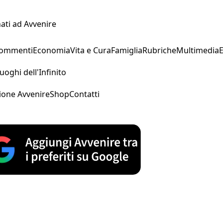
ati ad Avvenire
Commenti
Economia
Vita e Cura
Famiglia
Rubriche
Multimedia
uoghi dell'Infinito
ione Avvenire
Shop
Contatti