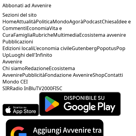
Abbonati ad Avvenire
Sezioni del sito
Home
Attualità
Politica
Mondo
Agorà
Podcast
Chiesa
Idee e
Commenti
Economia
Vita e
Cura
Famiglia
Rubriche
Multimedia
Ecosistema avvenire
Pubblicazioni
Edizioni locali
L'economia civile
Gutenberg
Popotus
Pop
Up
Luoghi dell'Infinito
Avvenire
Chi siamo
Redazione
Ecosistema
Avvenire
Pubblicità
Fondazione Avvenire
Shop
Contatti
Mondo CEI
SIR
Radio InBlu
TV2000
FISC