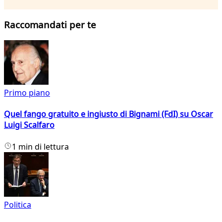
Raccomandati per te
Primo piano
Quel fango gratuito e ingiusto di Bignami (FdI) su Oscar
Luigi Scalfaro
1 min di lettura
Politica