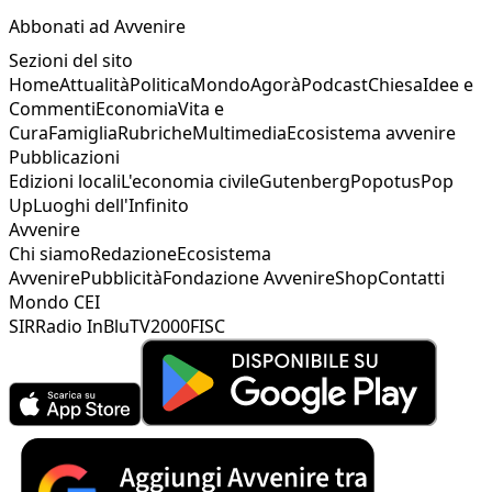
Abbonati ad Avvenire
Sezioni del sito
Home
Attualità
Politica
Mondo
Agorà
Podcast
Chiesa
Idee e
Commenti
Economia
Vita e
Cura
Famiglia
Rubriche
Multimedia
Ecosistema avvenire
Pubblicazioni
Edizioni locali
L'economia civile
Gutenberg
Popotus
Pop
Up
Luoghi dell'Infinito
Avvenire
Chi siamo
Redazione
Ecosistema
Avvenire
Pubblicità
Fondazione Avvenire
Shop
Contatti
Mondo CEI
SIR
Radio InBlu
TV2000
FISC