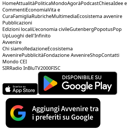
Home
Attualità
Politica
Mondo
Agorà
Podcast
Chiesa
Idee e
Commenti
Economia
Vita e
Cura
Famiglia
Rubriche
Multimedia
Ecosistema avvenire
Pubblicazioni
Edizioni locali
L'economia civile
Gutenberg
Popotus
Pop
Up
Luoghi dell'Infinito
Avvenire
Chi siamo
Redazione
Ecosistema
Avvenire
Pubblicità
Fondazione Avvenire
Shop
Contatti
Mondo CEI
SIR
Radio InBlu
TV2000
FISC