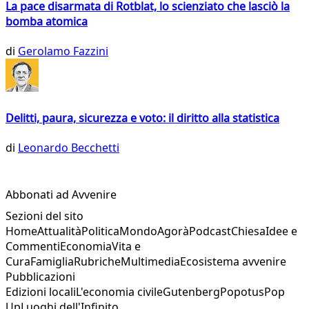
La pace disarmata di Rotblat, lo scienziato che lasciò la
bomba atomica
di
Gerolamo Fazzini
Delitti, paura, sicurezza e voto: il diritto alla statistica
di
Leonardo Becchetti
Abbonati ad Avvenire
Sezioni del sito
Home
Attualità
Politica
Mondo
Agorà
Podcast
Chiesa
Idee e
Commenti
Economia
Vita e
Cura
Famiglia
Rubriche
Multimedia
Ecosistema avvenire
Pubblicazioni
Edizioni locali
L'economia civile
Gutenberg
Popotus
Pop
Up
Luoghi dell'Infinito