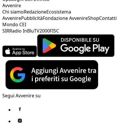
Avvenire
Chi siamo
Redazione
Ecosistema
Avvenire
Pubblicità
Fondazione Avvenire
Shop
Contatti
Mondo CEI
SIR
Radio InBlu
TV2000
FISC
Segui Avvenire su