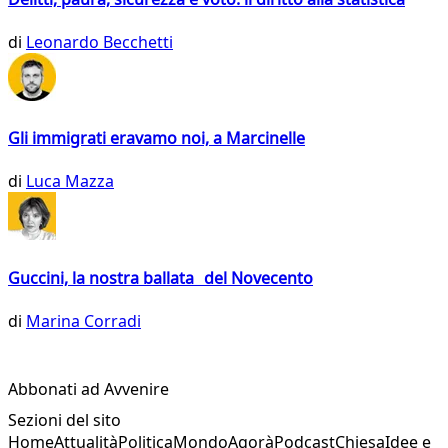
di
Leonardo Becchetti
Gli immigrati eravamo noi, a Marcinelle
di
Luca Mazza
Guccini, la nostra ballata del Novecento
di
Marina Corradi
Abbonati ad Avvenire
Sezioni del sito
Home
Attualità
Politica
Mondo
Agorà
Podcast
Chiesa
Idee e