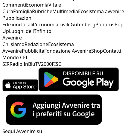
Commenti
Economia
Vita e
Cura
Famiglia
Rubriche
Multimedia
Ecosistema avvenire
Pubblicazioni
Edizioni locali
L'economia civile
Gutenberg
Popotus
Pop
Up
Luoghi dell'Infinito
Avvenire
Chi siamo
Redazione
Ecosistema
Avvenire
Pubblicità
Fondazione Avvenire
Shop
Contatti
Mondo CEI
SIR
Radio InBlu
TV2000
FISC
Segui Avvenire su