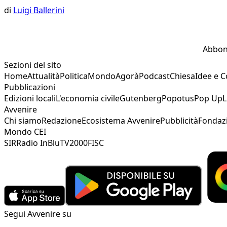
di
Luigi Ballerini
Abbon
Sezioni del sito
Home
Attualità
Politica
Mondo
Agorà
Podcast
Chiesa
Idee e 
Pubblicazioni
Edizioni locali
L'economia civile
Gutenberg
Popotus
Pop Up
L
Avvenire
Chi siamo
Redazione
Ecosistema Avvenire
Pubblicità
Fondaz
Mondo CEI
SIR
Radio InBlu
TV2000
FISC
Segui Avvenire su