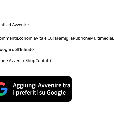
ati ad Avvenire
Commenti
Economia
Vita e Cura
Famiglia
Rubriche
Multimedia
uoghi dell'Infinito
ione Avvenire
Shop
Contatti