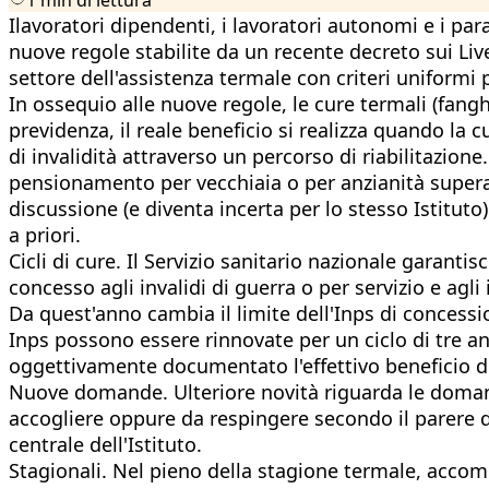
Ilavoratori dipendenti, i lavoratori autonomi e i par
nuove regole stabilite da un recente decreto sui Livel
settore dell'assistenza termale con criteri uniformi per
In ossequio alle nuove regole, le cure termali (fan
previdenza, il reale beneficio si realizza quando la c
di invalidità attraverso un percorso di riabilitazion
pensionamento per vecchiaia o per anzianità supera in
discussione (e diventa incerta per lo stesso Istituto)
a priori.
Cicli di cure. Il Servizio sanitario nazionale garanti
concesso agli invalidi di guerra o per servizio e agli i
Da quest'anno cambia il limite dell'Inps di concess
Inps possono essere rinnovate per un ciclo di tre an
oggettivamente documentato l'effettivo beneficio d
Nuove domande. Ulteriore novità riguarda le domand
accogliere oppure da respingere secondo il parere d
centrale dell'Istituto.
Stagionali. Nel pieno della stagione termale, acco