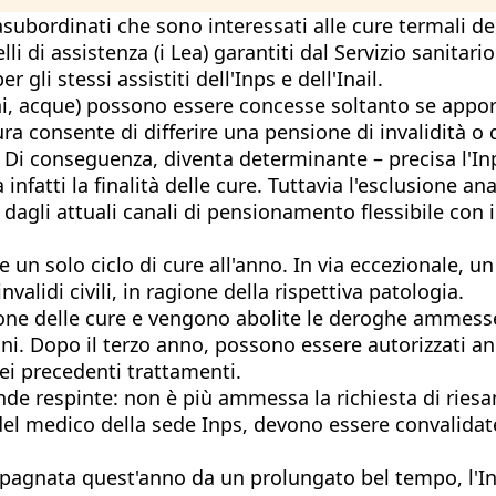
asubordinati che sono interessati alle cure termali de
li di assistenza (i Lea) garantiti dal Servizio sanitar
 gli stessi assistiti dell'Inps e dell'Inail.
ghi, acque) possono essere concesse soltanto se appor
ura consente di differire una pensione di invalidità o 
e. Di conseguenza, diventa determinante – precisa l'Inp
fatti la finalità delle cure. Tuttavia l'esclusione ana
 dagli attuali canali di pensionamento flessibile con i
sce un solo ciclo di cure all'anno. In via eccezionale,
nvalidi civili, in ragione della rispettiva patologia.
ione delle cure e vengono abolite le deroghe ammesse 
ni. Dopo il terzo anno, possono essere autorizzati anc
ei precedenti trattamenti.
e respinte: non è più ammessa la richiesta di riesa
el medico della sede Inps, devono essere convalidat
mpagnata quest'anno da un prolungato bel tempo, l'In