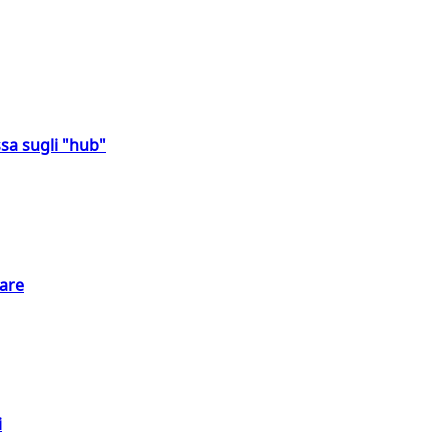
sa sugli "hub"
eare
i