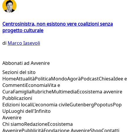
Centrosinistra, non esistono vere coalizioni senza
progetto culturale
di
Marco Iasevoli
Abbonati ad Avvenire
Sezioni del sito
Home
Attualità
Politica
Mondo
Agorà
Podcast
Chiesa
Idee e
Commenti
Economia
Vita e
Cura
Famiglia
Rubriche
Multimedia
Ecosistema avvenire
Pubblicazioni
Edizioni locali
L'economia civile
Gutenberg
Popotus
Pop
Up
Luoghi dell'Infinito
Avvenire
Chi siamo
Redazione
Ecosistema
Avvenire
Pubblicità
Fondazione Avvenire
Shop
Contatti