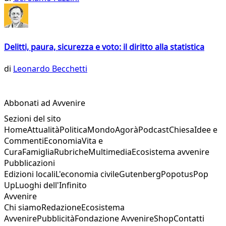
Delitti, paura, sicurezza e voto: il diritto alla statistica
di
Leonardo Becchetti
Abbonati ad Avvenire
Sezioni del sito
Home
Attualità
Politica
Mondo
Agorà
Podcast
Chiesa
Idee e
Commenti
Economia
Vita e
Cura
Famiglia
Rubriche
Multimedia
Ecosistema avvenire
Pubblicazioni
Edizioni locali
L'economia civile
Gutenberg
Popotus
Pop
Up
Luoghi dell'Infinito
Avvenire
Chi siamo
Redazione
Ecosistema
Avvenire
Pubblicità
Fondazione Avvenire
Shop
Contatti