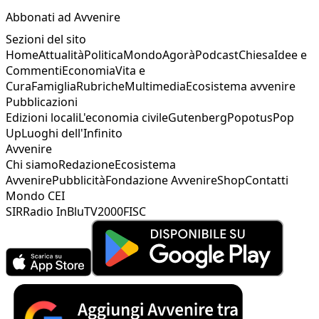
Abbonati ad Avvenire
Sezioni del sito
Home
Attualità
Politica
Mondo
Agorà
Podcast
Chiesa
Idee e
Commenti
Economia
Vita e
Cura
Famiglia
Rubriche
Multimedia
Ecosistema avvenire
Pubblicazioni
Edizioni locali
L'economia civile
Gutenberg
Popotus
Pop
Up
Luoghi dell'Infinito
Avvenire
Chi siamo
Redazione
Ecosistema
Avvenire
Pubblicità
Fondazione Avvenire
Shop
Contatti
Mondo CEI
SIR
Radio InBlu
TV2000
FISC