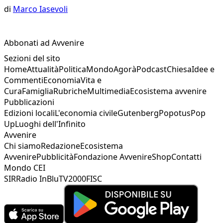
di
Marco Iasevoli
Abbonati ad Avvenire
Sezioni del sito
Home
Attualità
Politica
Mondo
Agorà
Podcast
Chiesa
Idee e
Commenti
Economia
Vita e
Cura
Famiglia
Rubriche
Multimedia
Ecosistema avvenire
Pubblicazioni
Edizioni locali
L'economia civile
Gutenberg
Popotus
Pop
Up
Luoghi dell'Infinito
Avvenire
Chi siamo
Redazione
Ecosistema
Avvenire
Pubblicità
Fondazione Avvenire
Shop
Contatti
Mondo CEI
SIR
Radio InBlu
TV2000
FISC