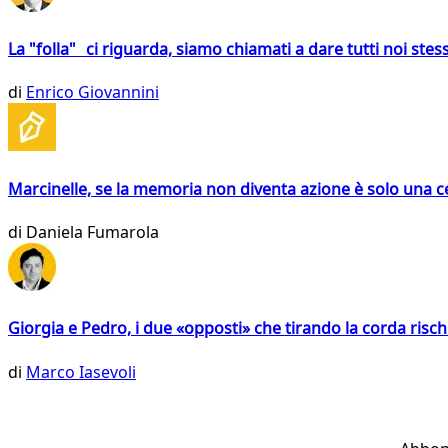
La "folla" ci riguarda, siamo chiamati a dare tutti noi stess
di
Enrico Giovannini
Marcinelle, se la memoria non diventa azione è solo una 
di
Daniela Fumarola
Giorgia e Pedro, i due «opposti» che tirando la corda risc
di
Marco Iasevoli