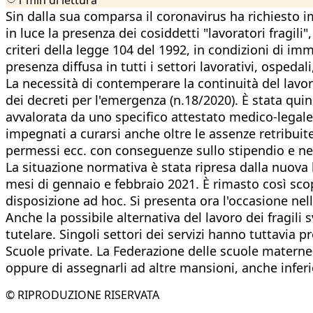
Sin dalla sua comparsa il coronavirus ha richiesto i
in luce la presenza dei cosiddetti "lavoratori fragili
criteri della legge 104 del 1992, in condizioni di 
presenza diffusa in tutti i settori lavorativi, ospedal
La necessità di contemperare la continuità del lavo
dei decreti per l'emergenza (n.18/2020). È stata qui
avvalorata da uno specifico attestato medico-legale d
impegnati a curarsi anche oltre le assenze retribuite 
permessi ecc. con conseguenze sullo stipendio e nei
La situazione normativa è stata ripresa dalla nuova le
mesi di gennaio e febbraio 2021. È rimasto così sc
disposizione ad hoc. Si presenta ora l'occasione nell
Anche la possibile alternativa del lavoro dei fragili
tutelare. Singoli settori dei servizi hanno tuttavia
Scuole private. La Federazione delle scuole materne-
oppure di assegnarli ad altre mansioni, anche inferio
© RIPRODUZIONE RISERVATA