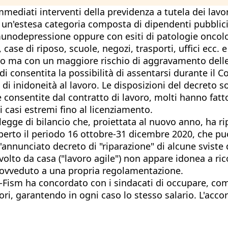
mmediati interventi della previdenza a tutela dei lavo
", un'estesa categoria composta di dipendenti pubblici e
immunodepressione oppure con esiti di patologie oncol
i, case di riposo, scuole, negozi, trasporti, uffici ecc
ro ma con un maggiore rischio di aggravamento delle 
ndi consentita la possibilità di assentarsi durante il
i inidoneità al lavoro. Le disposizioni del decreto so
consentite dal contratto di lavoro, molti hanno fatto r
 casi estremi fino al licenziamento.
gge di bilancio che, proiettata al nuovo anno, ha ripri
operto il periodo 16 ottobre-31 dicembre 2020, che p
'annunciato decreto di "riparazione" di alcune sviste d
 svolto da casa ("lavoro agile") non appare idonea a r
 provveduto a una propria regolamentazione.
Fism ha concordato con i sindacati di occupare, come p
ri, garantendo in ogni caso lo stesso salario. L'accor