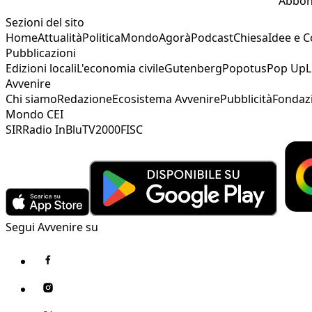
Abbon
Sezioni del sito
Home
Attualità
Politica
Mondo
Agorà
Podcast
Chiesa
Idee e 
Pubblicazioni
Edizioni locali
L'economia civile
Gutenberg
Popotus
Pop Up
L
Avvenire
Chi siamo
Redazione
Ecosistema Avvenire
Pubblicità
Fondaz
Mondo CEI
SIR
Radio InBlu
TV2000
FISC
Segui Avvenire su