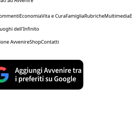
ati ad Avvenire
Commenti
Economia
Vita e Cura
Famiglia
Rubriche
Multimedia
uoghi dell'Infinito
ione Avvenire
Shop
Contatti