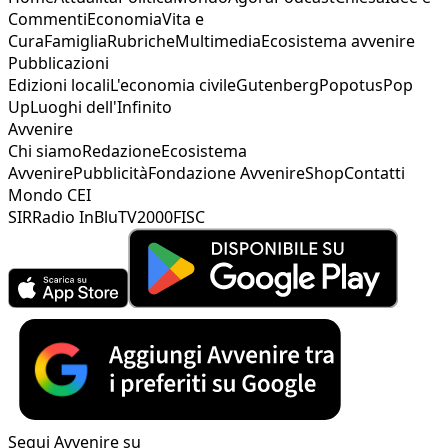
Commenti
Economia
Vita e
Cura
Famiglia
Rubriche
Multimedia
Ecosistema avvenire
Pubblicazioni
Edizioni locali
L'economia civile
Gutenberg
Popotus
Pop
Up
Luoghi dell'Infinito
Avvenire
Chi siamo
Redazione
Ecosistema
Avvenire
Pubblicità
Fondazione Avvenire
Shop
Contatti
Mondo CEI
SIR
Radio InBlu
TV2000
FISC
Segui Avvenire su