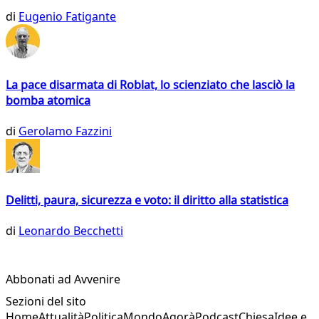
di
Eugenio Fatigante
La pace disarmata di Roblat, lo scienziato che lasciò la
bomba atomica
di
Gerolamo Fazzini
Delitti, paura, sicurezza e voto: il diritto alla statistica
di
Leonardo Becchetti
Abbonati ad Avvenire
Sezioni del sito
Home
Attualità
Politica
Mondo
Agorà
Podcast
Chiesa
Idee e