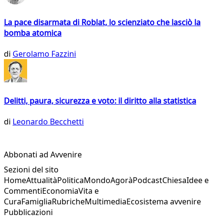
La pace disarmata di Roblat, lo scienziato che lasciò la
bomba atomica
di
Gerolamo Fazzini
Delitti, paura, sicurezza e voto: il diritto alla statistica
di
Leonardo Becchetti
Abbonati ad Avvenire
Sezioni del sito
Home
Attualità
Politica
Mondo
Agorà
Podcast
Chiesa
Idee e
Commenti
Economia
Vita e
Cura
Famiglia
Rubriche
Multimedia
Ecosistema avvenire
Pubblicazioni