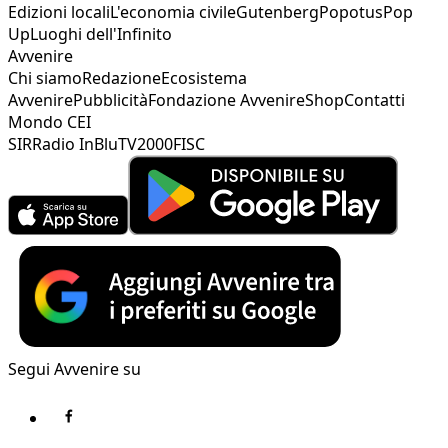
Edizioni locali
L'economia civile
Gutenberg
Popotus
Pop
Up
Luoghi dell'Infinito
Avvenire
Chi siamo
Redazione
Ecosistema
Avvenire
Pubblicità
Fondazione Avvenire
Shop
Contatti
Mondo CEI
SIR
Radio InBlu
TV2000
FISC
Segui Avvenire su