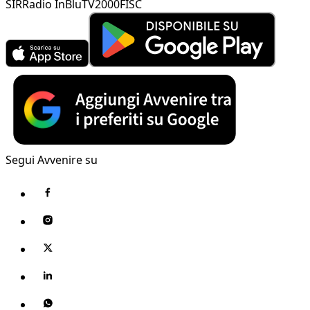
SIR
Radio InBlu
TV2000
FISC
Segui Avvenire su