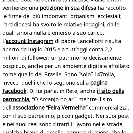
veritiere»; una
petizione in sua difesa
ha raccolto
le firme dei più importanti organismi ecclesiali;
l’arcidiocesi ha svolto le relative indagini, dalle
quali sinora nulla è emerso a suo carico.
L’
account Instagram
di padre Lancellotti risulta
aperto da luglio 2015 e a tutt’oggi conta 2,2
milioni di follower: un patrimonio decisamente
cospicuo, anche per un ambiente digitale affollato
come quello del Brasile. Sono “solo” 147mila,
invece, quelli che lo seguono sulla
pagina
Facebook
. Di lui parla, in Rete, anche
il sito della
parrocchia
, “O Arcanjo no ar”, mentre il sito
dell’
associazione “Feira Vermelha”
commercializza,
con il suo patrocinio, piccoli gadget. Nei suoi post
e nei suoi reel sono ritratti il lavoro nelle strade,
qualche brano di omelia, annunci di eventi che lo