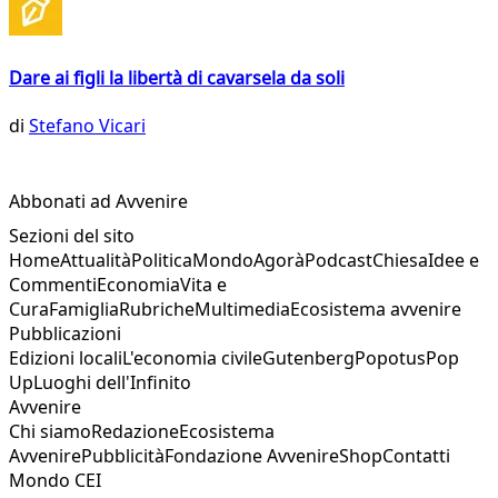
Dare ai figli la libertà di cavarsela da soli
di
Stefano Vicari
Abbonati ad Avvenire
Sezioni del sito
Home
Attualità
Politica
Mondo
Agorà
Podcast
Chiesa
Idee e
Commenti
Economia
Vita e
Cura
Famiglia
Rubriche
Multimedia
Ecosistema avvenire
Pubblicazioni
Edizioni locali
L'economia civile
Gutenberg
Popotus
Pop
Up
Luoghi dell'Infinito
Avvenire
Chi siamo
Redazione
Ecosistema
Avvenire
Pubblicità
Fondazione Avvenire
Shop
Contatti
Mondo CEI