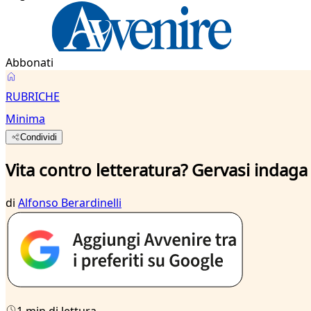
Abbonati
RUBRICHE
Minima
Condividi
Vita contro letteratura? Gervasi indaga s
di
Alfonso Berardinelli
1 min di lettura