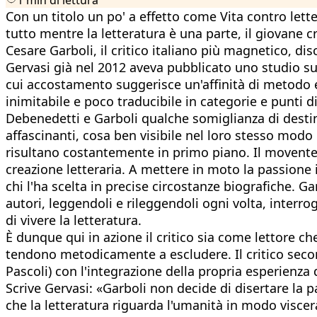
Con un titolo un po' a effetto come Vita contro let
tutto mentre la letteratura è una parte, il giovane 
Cesare Garboli, il critico italiano più magnetico, di
Gervasi già nel 2012 aveva pubblicato uno studio su
cui accostamento suggerisce un'affinità di metodo e
inimitabile e poco traducibile in categorie e punti di v
Debenedetti e Garboli qualche somiglianza di destin
affascinanti, cosa ben visibile nel loro stesso modo d
risultano costantemente in primo piano. Il movente pri
creazione letteraria. A mettere in moto la passione in
chi l'ha scelta in precise circostanze biografiche. G
autori, leggendoli e rileggendoli ogni volta, interro
di vivere la letteratura.
È dunque qui in azione il critico sia come lettore ch
tendono metodicamente a escludere. Il critico second
Pascoli) con l'integrazione della propria esperienza
Scrive Gervasi: «Garboli non decide di disertare la pa
che la letteratura riguarda l'umanità in modo viscera