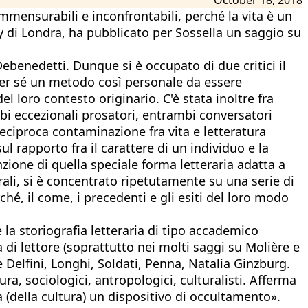
mensurabili e inconfrontabili, perché la vita è un
ty di Londra, ha pubblicato per Sossella un saggio su
ebenedetti. Dunque si è occupato di due critici il
 per sé un metodo così personale da essere
 del loro contesto originario. C'è stata inoltre fra
i eccezionali prosatori, entrambi conversatori
a reciproca contaminazione fra vita e letteratura
l rapporto fra il carattere di un individuo e la
nzione di quella speciale forma letteraria adatta a
rali, si è concentrato ripetutamente su una serie di
ché, il come, i precedenti e gli esiti del loro modo
 la storiografia letteraria di tipo accademico
 di lettore (soprattutto nei molti saggi su Molière e
 Delfini, Longhi, Soldati, Penna, Natalia Ginzburg.
ra, sociologici, antropologici, culturalisti. Afferma
a (della cultura) un dispositivo di occultamento».