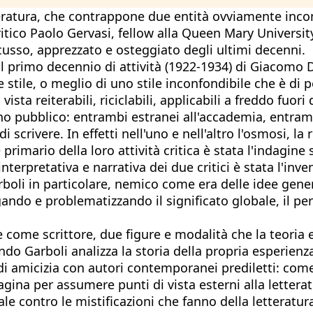
teratura, che contrappone due entità ovviamente incom
critico Paolo Gervasi, fellow alla Queen Mary Universi
scusso, apprezzato e osteggiato degli ultimi decenni.
l primo decennio di attività (1922-1934) di Giacomo D
 stile, o meglio di uno stile inconfondibile che è di
ista reiterabili, riciclabili, applicabili a freddo fuori
o pubblico: entrambi estranei all'accademia, entramb
i scrivere. In effetti nell'uno e nell'altro l'osmosi, l
mario della loro attività critica è stata l'indagine su
terpretativa e narrativa dei due critici è stata l'inve
arboli in particolare, nemico come era delle idee gene
gando e problematizzando il significato globale, il per
e come scrittore, due figure e modalità che la teoria e
o Garboli analizza la storia della propria esperienza
 di amicizia con autori contemporanei prediletti: come
gina per assumere punti di vista esterni alla letteratu
le contro le mistificazioni che fanno della letteratur