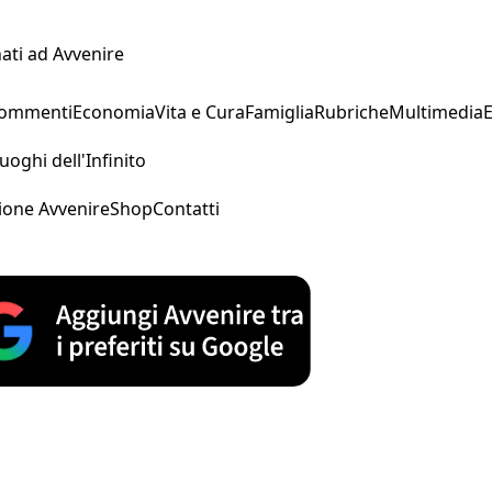
ati ad Avvenire
Commenti
Economia
Vita e Cura
Famiglia
Rubriche
Multimedia
uoghi dell'Infinito
ione Avvenire
Shop
Contatti