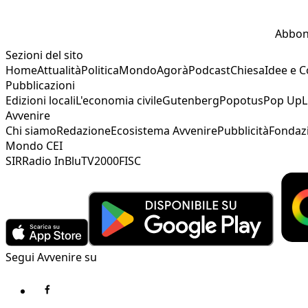
Abbon
Sezioni del sito
Home
Attualità
Politica
Mondo
Agorà
Podcast
Chiesa
Idee e 
Pubblicazioni
Edizioni locali
L'economia civile
Gutenberg
Popotus
Pop Up
L
Avvenire
Chi siamo
Redazione
Ecosistema Avvenire
Pubblicità
Fondaz
Mondo CEI
SIR
Radio InBlu
TV2000
FISC
Segui Avvenire su