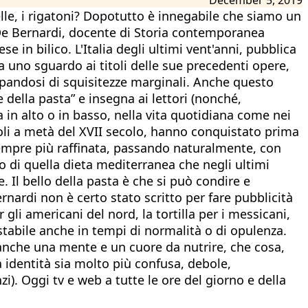
telle, i rigatoni? Dopotutto è innegabile che siamo un
o De Bernardi, docente di Storia contemporanea
e in bilico. L'Italia degli ultimi vent'anni, pubblica
a uno sguardo ai titoli delle sue precedenti opere,
pandosi di squisitezze marginali. Anche questo
e della pasta” e insegna ai lettori (nonché,
a in alto o in basso, nella vita quotidiana come nei
oli a metà del XVII secolo, hanno conquistato prima
 sempre più raffinata, passando naturalmente, con
o di quella dieta mediterranea che negli ultimi
. Il bello della pasta è che si può condire e
rnardi non è certo stato scritto per fare pubblicità
gli americani del nord, la tortilla per i messicani,
tabile anche in tempi di normalità o di opulenza.
nche una mente e un cuore da nutrire, che cosa,
identità sia molto più confusa, debole,
zi). Oggi tv e web a tutte le ore del giorno e della