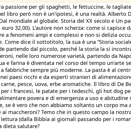
ra passione per gli spaghetti, le fettuccine, le taglia
uel libro però non è un'ipotesi, è una realtà. Albert
Dal mondiale al globale. Storia del XX secolo e Un paes
 euro 32,00). L'autore non scherza: come si capisce d
re a fenomeni ampi e complessi e non si delizia occu
e. Come dice il sottotitolo, la sua è una “Storia social
e partendo dal piccolo, perché la storia la si incontr
cheroni, nelle loro numerose varietà, partendo da Nap
cqua e farina è diventata nel corso del tempo un'arte
e a fabbriche sempre più moderne. La pasta è al centr
ei paesi ricchi e da esperti stranieri di alimentazione
carne, pesce, uova, erbe aromatiche. Il libro di De Be
 i francesi, le patate per i tedeschi, gli hot dog per 
 alimentare povera e di emergenza a uso e abitudine s
 se è vero che non abbiamo soltanto un corpo ma a
e ai maccheroni? Temo che in questo campo la nostra 
 lettura (dalla Bibbia ai giornali passando per i roman
 dieta salutare?