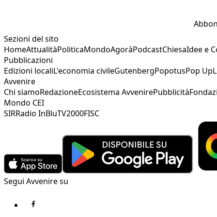
Abbon
Sezioni del sito
Home
Attualità
Politica
Mondo
Agorà
Podcast
Chiesa
Idee e 
Pubblicazioni
Edizioni locali
L'economia civile
Gutenberg
Popotus
Pop Up
L
Avvenire
Chi siamo
Redazione
Ecosistema Avvenire
Pubblicità
Fondaz
Mondo CEI
SIR
Radio InBlu
TV2000
FISC
Segui Avvenire su