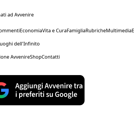
ati ad Avvenire
Commenti
Economia
Vita e Cura
Famiglia
Rubriche
Multimedia
uoghi dell'Infinito
ione Avvenire
Shop
Contatti