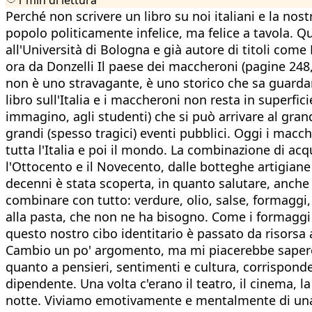
Perché non scrivere un libro su noi italiani e la nost
popolo politicamente infelice, ma felice a tavola. Q
all'Università di Bologna e già autore di titoli come 
ora da Donzelli Il paese dei maccheroni (pagine 248,
non è uno stravagante, è uno storico che sa guarda
libro sull'Italia e i maccheroni non resta in superfici
immagino, agli studenti) che si può arrivare al grand
grandi (spesso tragici) eventi pubblici. Oggi i mac
tutta l'Italia e poi il mondo. La combinazione di a
l'Ottocento e il Novecento, dalle botteghe artigian
decenni è stata scoperta, in quanto salutare, anche n
combinare con tutto: verdure, olio, salse, formaggi, 
alla pasta, che non ne ha bisogno. Come i formaggi per
questo nostro cibo identitario è passato da risorsa
Cambio un po' argomento, ma mi piacerebbe sapere,
quanto a pensieri, sentimenti e cultura, corrispond
dipendente. Una volta c'erano il teatro, il cinema, la
notte. Viviamo emotivamente e mentalmente di una