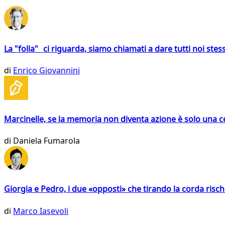
La "folla" ci riguarda, siamo chiamati a dare tutti noi stess
di
Enrico Giovannini
Marcinelle, se la memoria non diventa azione è solo una 
di
Daniela Fumarola
Giorgia e Pedro, i due «opposti» che tirando la corda risc
di
Marco Iasevoli