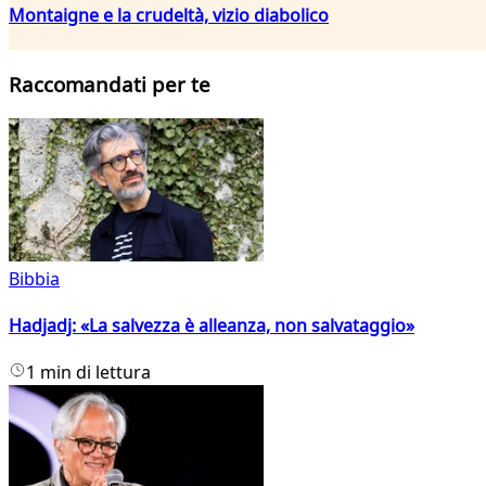
Montaigne e la crudeltà, vizio diabolico
Raccomandati per te
Bibbia
Hadjadj: «La salvezza è alleanza, non salvataggio»
1 min di lettura