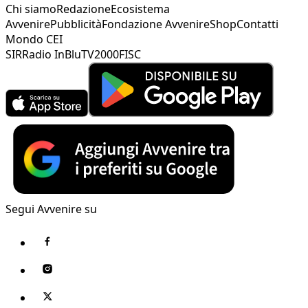
Chi siamo
Redazione
Ecosistema
Avvenire
Pubblicità
Fondazione Avvenire
Shop
Contatti
Mondo CEI
SIR
Radio InBlu
TV2000
FISC
Segui Avvenire su