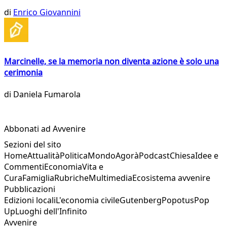
di
Enrico Giovannini
Marcinelle, se la memoria non diventa azione è solo una
cerimonia
di
Daniela Fumarola
Abbonati ad Avvenire
Sezioni del sito
Home
Attualità
Politica
Mondo
Agorà
Podcast
Chiesa
Idee e
Commenti
Economia
Vita e
Cura
Famiglia
Rubriche
Multimedia
Ecosistema avvenire
Pubblicazioni
Edizioni locali
L'economia civile
Gutenberg
Popotus
Pop
Up
Luoghi dell'Infinito
Avvenire