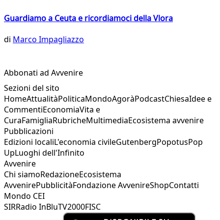
Guardiamo a Ceuta e ricordiamoci della Vlora
di
Marco Impagliazzo
Abbonati ad Avvenire
Sezioni del sito
Home
Attualità
Politica
Mondo
Agorà
Podcast
Chiesa
Idee e
Commenti
Economia
Vita e
Cura
Famiglia
Rubriche
Multimedia
Ecosistema avvenire
Pubblicazioni
Edizioni locali
L'economia civile
Gutenberg
Popotus
Pop
Up
Luoghi dell'Infinito
Avvenire
Chi siamo
Redazione
Ecosistema
Avvenire
Pubblicità
Fondazione Avvenire
Shop
Contatti
Mondo CEI
SIR
Radio InBlu
TV2000
FISC