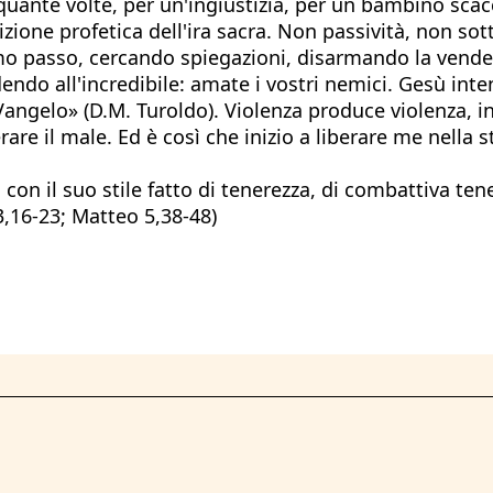
 quante volte, per un'ingiustizia, per un bambino scacc
radizione profetica dell'ira sacra. Non passività, non
 primo passo, cercando spiegazioni, disarmando la ve
ndo all'incredibile: amate i vostri nemici. Gesù inte
 Vangelo» (D.M. Turoldo). Violenza produce violenza, in
erare il male. Ed è così che inizio a liberare me nella s
con il suo stile fatto di tenerezza, di combattiva ten
 3,16-23; Matteo 5,38-48)