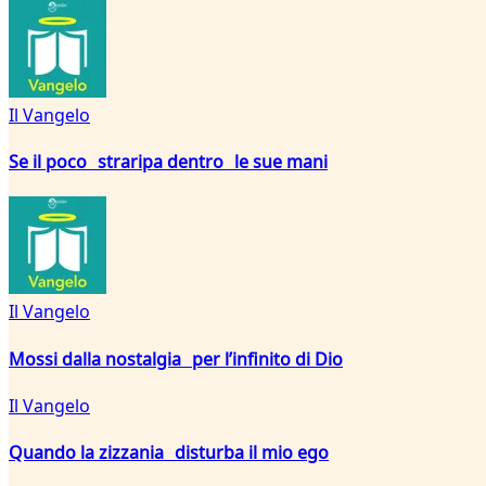
Il Vangelo
Se il poco straripa dentro le sue mani
Il Vangelo
Mossi dalla nostalgia per l’infinito di Dio
Il Vangelo
Quando la zizzania disturba il mio ego