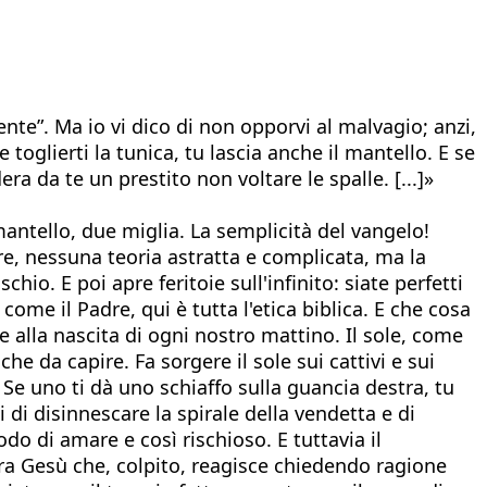
nte”. Ma io vi dico di non opporvi al malvagio; anzi,
e toglierti la tunica, tu lascia anche il mantello. E se
a da te un prestito non voltare le spalle. [...]»
 mantello, due miglia. La semplicità del vangelo!
re, nessuna teoria astratta e complicata, ma la
schio. E poi apre feritoie sull'infinito: siate perfetti
 come il Padre, qui è tutta l'etica biblica. E che cosa
de alla nascita di ogni nostro mattino. Il sole, come
he da capire. Fa sorgere il sole sui cattivi e sui
. Se uno ti dà uno schiaffo sulla guancia destra, tu
i di disinnescare la spirale della vendetta e di
do di amare e così rischioso. E tuttavia il
era Gesù che, colpito, reagisce chiedendo ragione