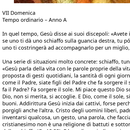
VII Domenica
Tempo ordinario – Anno A
In quel tempo, Gesù disse ai suoi discepoli: «Avete 
se uno ti dà uno schiaffo sulla guancia destra, tu pórg
uno ti costringerà ad accompagnarlo per un miglio, tu 
Una serie di situazioni molto concrete: schiaffo, tuni
«Gesù parla della vita con le parole proprie della v
proposta di gesti quotidiani, la santità di ogni giorno,
come il Padre, siate figli del Padre che fa sorgere il 
fa il Padre? Fa sorgere il sole. Mi piace questo Dio 
Dio, non si merita, si accoglie. E Dio, come il sole,
buoni. Addirittura Gesù inizia dai cattivi, forse perc
porgigli anche l'altra. Cristo degli uomini liberi, pa
inventarsi qualcosa, un gesto, una parola, che faccia
cristianesimo non è una religione di battuti e sott