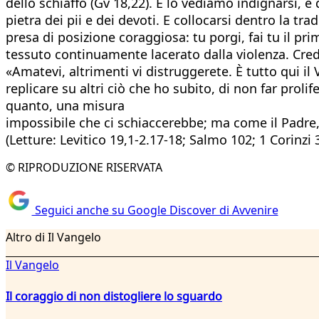
dello schiaffo (Gv 18,22). E lo vediamo indignarsi, e
pietra dei pii e dei devoti. E collocarsi dentro la t
presa di posizione coraggiosa: tu porgi, fai tu il
tessuto continuamente lacerato dalla violenza. Crede
«Amatevi, altrimenti vi distruggerete. È tutto qui il
replicare su altri ciò che ho subito, di non far prolif
quanto, una misura
impossibile che ci schiaccerebbe; ma come il Padre, 
(Letture: Levitico 19,1-2.17-18; Salmo 102; 1 Corinzi
© RIPRODUZIONE RISERVATA
Seguici anche su Google Discover di Avvenire
Altro di Il Vangelo
Il Vangelo
Il coraggio di non distogliere lo sguardo