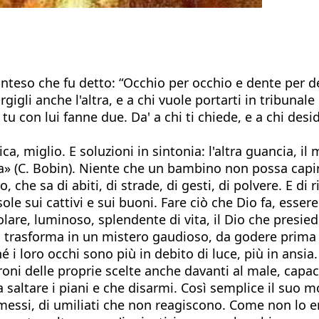
inteso che fu detto: “Occhio per occhio e dente per de
igli anche l'altra, e a chi vuole portarti in tribunale 
con lui fanne due. Da' a chi ti chiede, e a chi desider
ca, miglio. E soluzioni in sintonia: l'altra guancia, il
ita» (C. Bobin). Niente che un bambino non possa capi
 che sa di abiti, di strade, di gesti, di polvere. E di ri
sole sui cattivi e sui buoni. Fare ciò che Dio fa, essere
solare, luminoso, splendente di vita, il Dio che presie
 si trasforma in un mistero gaudioso, da godere prima c
hé i loro occhi sono più in debito di luce, più in ansia
droni delle proprie scelte anche davanti al male, capac
 saltare i piani e che disarmi. Così semplice il suo mo
omessi, di umiliati che non reagiscono. Come non lo 