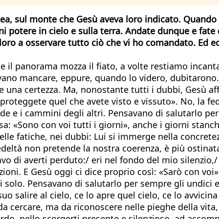
ilea, sul monte che Gesù aveva loro indicato.
Quando l
i potere in cielo e sulla terra. Andate dunque e fate 
oro a osservare tutto ciò che vi ho comandato. Ed ecco,
te il panorama mozza il fiato, a volte restiamo incan
vano mancare, eppure, quando lo videro, dubitarono. F
e una certezza. Ma, nonostante tutti i dubbi, Gesù af
 proteggete quel che avete visto e vissuto». No, la fe
ade e i cammini degli altri. Pensavano di salutarlo per
«Sono con voi tutti i giorni», anche i giorni stanchi,
nelle fatiche, nei dubbi: Lui si immerge nella concretez
deltà non pretende la nostra coerenza, è più ostinata
o di averti perduto:/ eri nel fondo del mio silenzio,
oni. E Gesù oggi ci dice proprio così: «Sarò con voi»
i solo. Pensavano di salutarlo per sempre gli undici 
o salire al cielo, ce lo apre quel cielo, ce lo avvicina
 da cercare, ma da riconoscere nelle pieghe della vita
ardo, nello scorgerti presente e silenzioso, ad accompa