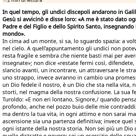
In quel tempo, gli undici discepoli andarono in Gal
Gesù si avvicinò e disse loro: «A me è stato dato ogn
Padre e del Figlio e dello Spirito Santo, insegnando l
mondo».
In cima ad un monte, si sa, lo sguardo spazia: a vol
nel cielo. A quell’appuntamento gli undici non pote
resta fragile e sembra che niente basti mai per aver
insegnate»; non dice «restate fermi così, difendete,
slancio avanti, un incontrare, un attraversare le str
uno strappo, invece avranno in cambio una promessa: 
un Dio fedele il nostro, è un Dio che sta nella vita, 
storti, nel magma della nostra confusione. La sua fe
Turoldo: «E non eri lontano, Signore,/ quando pensav
profondo, anche nel pozzo buio delle mie contraddizi
ma dentro la tua vita, in ogni attimo e non sarai ma
ascensione sia una partenza definitiva; invece quel su
ogni istante della nostra storia. Non sei più un Dio
quelle distratte e povere: sei un esercizio dello sgu