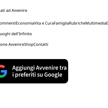
ati ad Avvenire
Commenti
Economia
Vita e Cura
Famiglia
Rubriche
Multimedia
uoghi dell'Infinito
ione Avvenire
Shop
Contatti