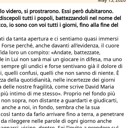
o videro, si prostrarono. Essi però dubitarono.
discepoli tutti i popoli, battezzandoli nel nome del
 io sono con voi tutti i giorni, fino alla fine del
tati da tanta apertura e ci sentiamo quasi immersi
orse perché, anche davanti all’evidenza, il cuore
fida loro un compito: «Andate, battezzate,
de in Lui non sarà mai un giocare in difesa, ma uno
 sempre gli undici e forse sentivano già il dolore di
 quelli confusi, quelli che non sanno di niente. È
za della quotidianità, nelle incertezze dei giorni
 delle nostre fragilità, come scrive David Maria
/ più intimo di me stesso». Proprio nel fondo più
 non sopra, non distante a guardarti e giudicarti,
e anche a noi, in fondo, sembra che la sua
 così tanto da farlo arrivare fino a terra, a penetrare
, da rileggere nelle parole di ogni giorno anche
gnarci, vicino, dentro. Sei l’invito a prendere sul