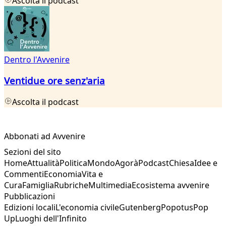
Ascolta il podcast
Dentro l'Avvenire
Ventidue ore senz'aria
Ascolta il podcast
Abbonati ad Avvenire
Sezioni del sito
Home
Attualità
Politica
Mondo
Agorà
Podcast
Chiesa
Idee e
Commenti
Economia
Vita e
Cura
Famiglia
Rubriche
Multimedia
Ecosistema avvenire
Pubblicazioni
Edizioni locali
L'economia civile
Gutenberg
Popotus
Pop
Up
Luoghi dell'Infinito