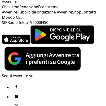
Avvenire
Chi siamo
Redazione
Ecosistema
Avvenire
Pubblicità
Fondazione Avvenire
Shop
Contatti
Mondo CEI
SIR
Radio InBlu
TV2000
FISC
Segui Avvenire su