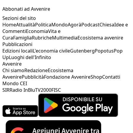
Abbonati ad Avvenire
Sezioni del sito
Home
Attualità
Politica
Mondo
Agorà
Podcast
Chiesa
Idee e
Commenti
Economia
Vita e
Cura
Famiglia
Rubriche
Multimedia
Ecosistema avvenire
Pubblicazioni
Edizioni locali
L'economia civile
Gutenberg
Popotus
Pop
Up
Luoghi dell'Infinito
Avvenire
Chi siamo
Redazione
Ecosistema
Avvenire
Pubblicità
Fondazione Avvenire
Shop
Contatti
Mondo CEI
SIR
Radio InBlu
TV2000
FISC