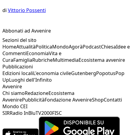
di
Vittorio Possenti
Abbonati ad Avvenire
Sezioni del sito
Home
Attualità
Politica
Mondo
Agorà
Podcast
Chiesa
Idee e
Commenti
Economia
Vita e
Cura
Famiglia
Rubriche
Multimedia
Ecosistema avvenire
Pubblicazioni
Edizioni locali
L'economia civile
Gutenberg
Popotus
Pop
Up
Luoghi dell'Infinito
Avvenire
Chi siamo
Redazione
Ecosistema
Avvenire
Pubblicità
Fondazione Avvenire
Shop
Contatti
Mondo CEI
SIR
Radio InBlu
TV2000
FISC