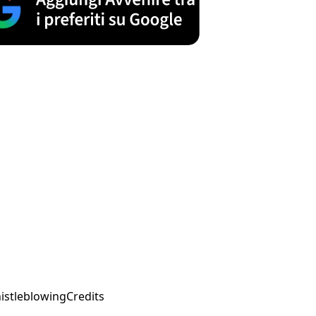
istleblowing
Credits