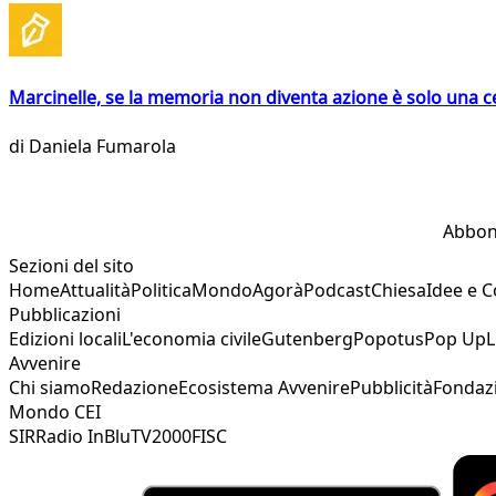
Marcinelle, se la memoria non diventa azione è solo una 
di
Daniela Fumarola
Abbon
Sezioni del sito
Home
Attualità
Politica
Mondo
Agorà
Podcast
Chiesa
Idee e 
Pubblicazioni
Edizioni locali
L'economia civile
Gutenberg
Popotus
Pop Up
L
Avvenire
Chi siamo
Redazione
Ecosistema Avvenire
Pubblicità
Fondaz
Mondo CEI
SIR
Radio InBlu
TV2000
FISC