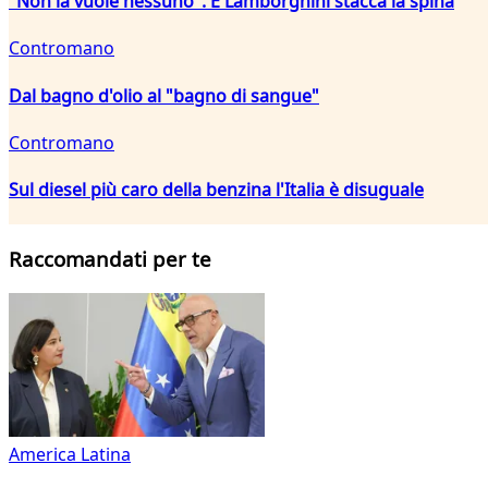
"Non la vuole nessuno". E Lamborghini stacca la spina
Contromano
Dal bagno d'olio al "bagno di sangue"
Contromano
Sul diesel più caro della benzina l'Italia è disuguale
Raccomandati per te
America Latina