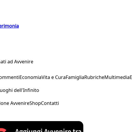
cerimonia
ati ad Avvenire
Commenti
Economia
Vita e Cura
Famiglia
Rubriche
Multimedia
uoghi dell'Infinito
ione Avvenire
Shop
Contatti