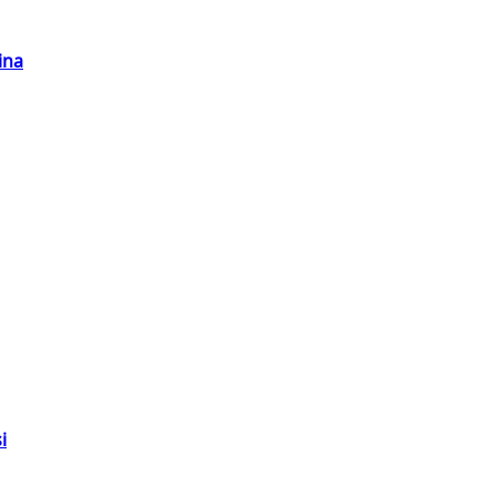
ina
i