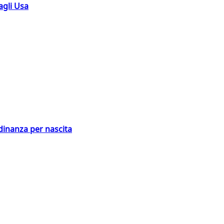
agli Usa
adinanza per nascita