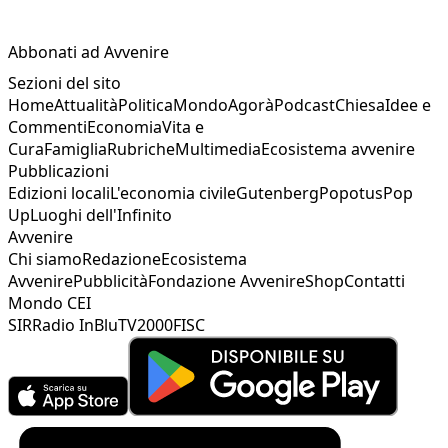
Abbonati ad Avvenire
Sezioni del sito
Home
Attualità
Politica
Mondo
Agorà
Podcast
Chiesa
Idee e
Commenti
Economia
Vita e
Cura
Famiglia
Rubriche
Multimedia
Ecosistema avvenire
Pubblicazioni
Edizioni locali
L'economia civile
Gutenberg
Popotus
Pop
Up
Luoghi dell'Infinito
Avvenire
Chi siamo
Redazione
Ecosistema
Avvenire
Pubblicità
Fondazione Avvenire
Shop
Contatti
Mondo CEI
SIR
Radio InBlu
TV2000
FISC