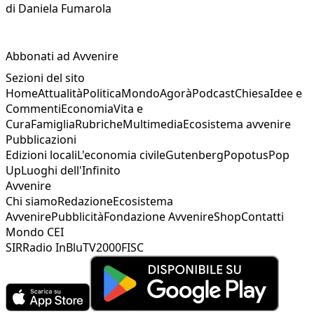
di
Daniela Fumarola
Abbonati ad Avvenire
Sezioni del sito
Home
Attualità
Politica
Mondo
Agorà
Podcast
Chiesa
Idee e
Commenti
Economia
Vita e
Cura
Famiglia
Rubriche
Multimedia
Ecosistema avvenire
Pubblicazioni
Edizioni locali
L'economia civile
Gutenberg
Popotus
Pop
Up
Luoghi dell'Infinito
Avvenire
Chi siamo
Redazione
Ecosistema
Avvenire
Pubblicità
Fondazione Avvenire
Shop
Contatti
Mondo CEI
SIR
Radio InBlu
TV2000
FISC