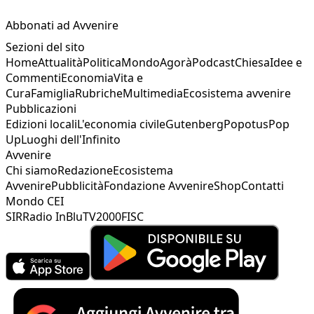
Abbonati ad Avvenire
Sezioni del sito
Home
Attualità
Politica
Mondo
Agorà
Podcast
Chiesa
Idee e
Commenti
Economia
Vita e
Cura
Famiglia
Rubriche
Multimedia
Ecosistema avvenire
Pubblicazioni
Edizioni locali
L'economia civile
Gutenberg
Popotus
Pop
Up
Luoghi dell'Infinito
Avvenire
Chi siamo
Redazione
Ecosistema
Avvenire
Pubblicità
Fondazione Avvenire
Shop
Contatti
Mondo CEI
SIR
Radio InBlu
TV2000
FISC