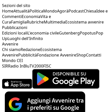
Sezioni del sito
Home
Attualità
Politica
Mondo
Agorà
Podcast
Chiesa
Idee e
Commenti
Economia
Vita e
Cura
Famiglia
Rubriche
Multimedia
Ecosistema avvenire
Pubblicazioni
Edizioni locali
L'economia civile
Gutenberg
Popotus
Pop
Up
Luoghi dell'Infinito
Avvenire
Chi siamo
Redazione
Ecosistema
Avvenire
Pubblicità
Fondazione Avvenire
Shop
Contatti
Mondo CEI
SIR
Radio InBlu
TV2000
FISC