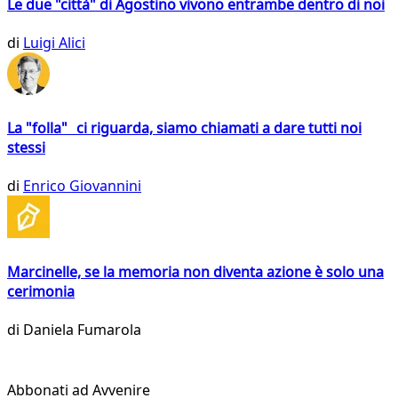
Le due "città" di Agostino vivono entrambe dentro di noi
di
Luigi Alici
La "folla" ci riguarda, siamo chiamati a dare tutti noi
stessi
di
Enrico Giovannini
Marcinelle, se la memoria non diventa azione è solo una
cerimonia
di
Daniela Fumarola
Abbonati ad Avvenire