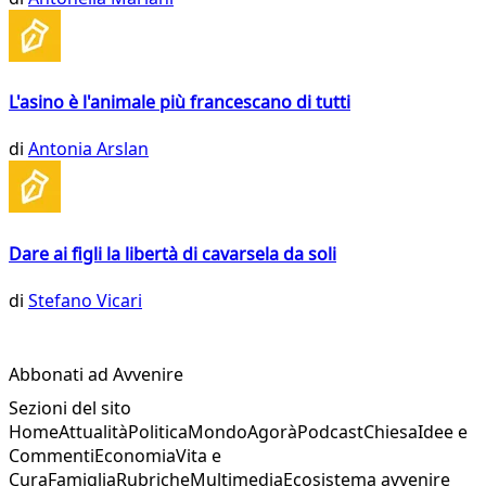
L'asino è l'animale più francescano di tutti
di
Antonia Arslan
Dare ai figli la libertà di cavarsela da soli
di
Stefano Vicari
Abbonati ad Avvenire
Sezioni del sito
Home
Attualità
Politica
Mondo
Agorà
Podcast
Chiesa
Idee e
Commenti
Economia
Vita e
Cura
Famiglia
Rubriche
Multimedia
Ecosistema avvenire