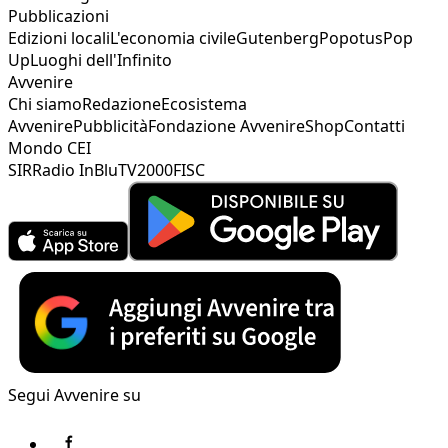
Pubblicazioni
Edizioni locali
L'economia civile
Gutenberg
Popotus
Pop
Up
Luoghi dell'Infinito
Avvenire
Chi siamo
Redazione
Ecosistema
Avvenire
Pubblicità
Fondazione Avvenire
Shop
Contatti
Mondo CEI
SIR
Radio InBlu
TV2000
FISC
Segui Avvenire su