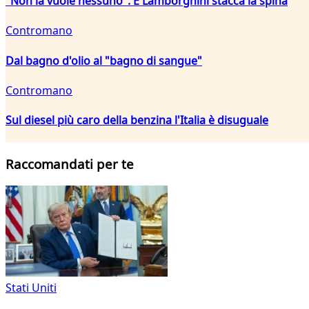
"Non la vuole nessuno". E Lamborghini stacca la spina
Contromano
Dal bagno d'olio al "bagno di sangue"
Contromano
Sul diesel più caro della benzina l'Italia è disuguale
Raccomandati per te
Stati Uniti