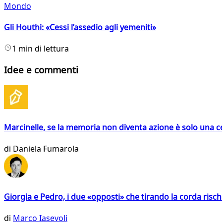
Mondo
Gli Houthi: «Cessi l’assedio agli yemeniti»
1 min di lettura
Idee e commenti
Marcinelle, se la memoria non diventa azione è solo una 
di
Daniela Fumarola
Giorgia e Pedro, i due «opposti» che tirando la corda risc
di
Marco Iasevoli