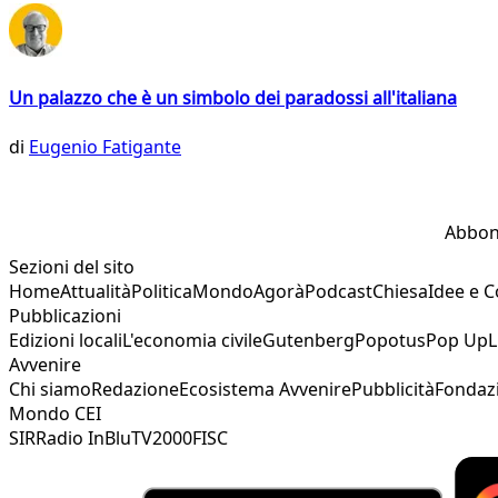
Un palazzo che è un simbolo dei paradossi all'italiana
di
Eugenio Fatigante
Abbon
Sezioni del sito
Home
Attualità
Politica
Mondo
Agorà
Podcast
Chiesa
Idee e 
Pubblicazioni
Edizioni locali
L'economia civile
Gutenberg
Popotus
Pop Up
L
Avvenire
Chi siamo
Redazione
Ecosistema Avvenire
Pubblicità
Fondaz
Mondo CEI
SIR
Radio InBlu
TV2000
FISC