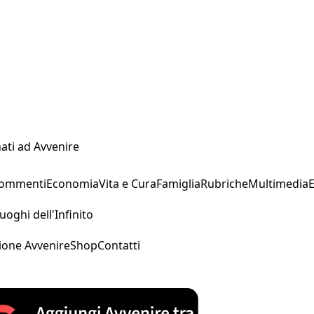
ati ad Avvenire
Commenti
Economia
Vita e Cura
Famiglia
Rubriche
Multimedia
uoghi dell'Infinito
ione Avvenire
Shop
Contatti