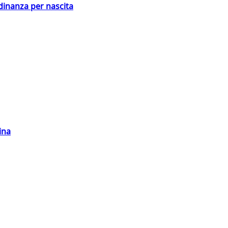
adinanza per nascita
ina