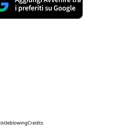
istleblowing
Credits