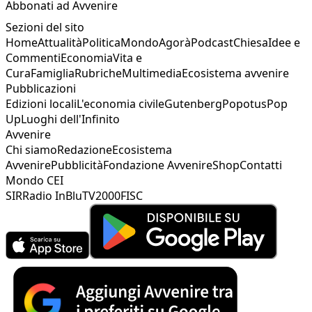
Abbonati ad Avvenire
Sezioni del sito
Home
Attualità
Politica
Mondo
Agorà
Podcast
Chiesa
Idee e
Commenti
Economia
Vita e
Cura
Famiglia
Rubriche
Multimedia
Ecosistema avvenire
Pubblicazioni
Edizioni locali
L'economia civile
Gutenberg
Popotus
Pop
Up
Luoghi dell'Infinito
Avvenire
Chi siamo
Redazione
Ecosistema
Avvenire
Pubblicità
Fondazione Avvenire
Shop
Contatti
Mondo CEI
SIR
Radio InBlu
TV2000
FISC