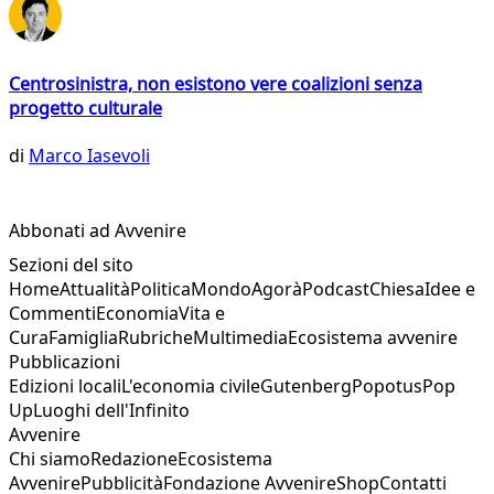
Centrosinistra, non esistono vere coalizioni senza
progetto culturale
di
Marco Iasevoli
Abbonati ad Avvenire
Sezioni del sito
Home
Attualità
Politica
Mondo
Agorà
Podcast
Chiesa
Idee e
Commenti
Economia
Vita e
Cura
Famiglia
Rubriche
Multimedia
Ecosistema avvenire
Pubblicazioni
Edizioni locali
L'economia civile
Gutenberg
Popotus
Pop
Up
Luoghi dell'Infinito
Avvenire
Chi siamo
Redazione
Ecosistema
Avvenire
Pubblicità
Fondazione Avvenire
Shop
Contatti